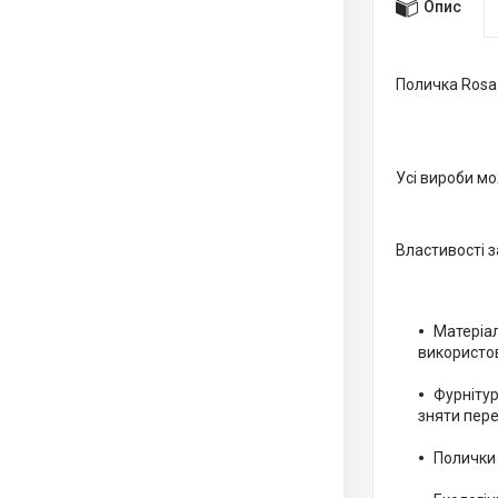
Опис
Поличка Rosa
Усі вироби м
Властивості 
Матеріал
використо
Фурнітур
зняти пер
Полички 