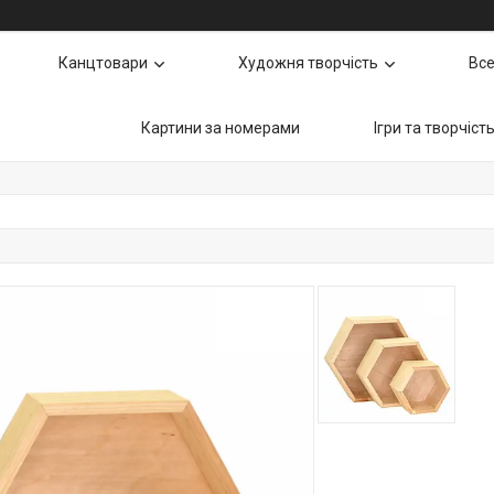
Канцтовари
Художня творчість
Все
Картини за номерами
Ігри та творчіст