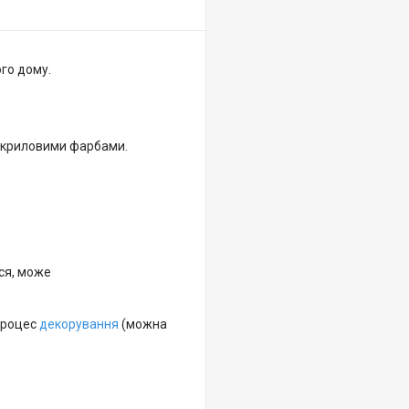
го дому.
 акриловими фарбами.
ся, може
 процес
декорування
(можна