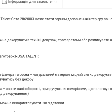
Інформація для замовлення
 Talent Сота 2869003 може стати гарним доповнення інтер’єру вашо
ожна декорувати в техніці декупаж, трафаретами або розписувати
заготовок ROSA TALENT:
 фанера та сосна – натуральний матеріал, міцний, легко декоруєть
вуватись без декору
а – завіси напівоборотні, прикручується саморізами, що полегшує
ед декоруванням)
можна використовувати і як підставки