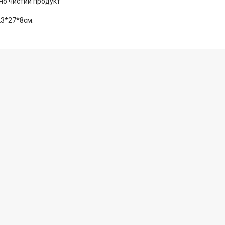
но чистий продукт
23*27*8см.