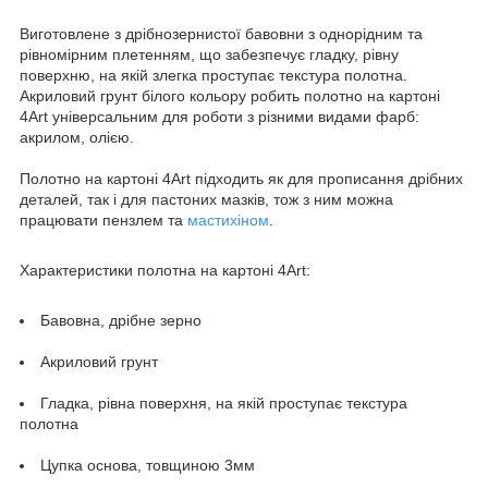
Виготовлене з дрібнозернистої бавовни з однорідним та
рівномірним плетенням, що забезпечує гладку, рівну
поверхню, на якій злегка проступає текстура полотна.
Акриловий грунт білого кольору робить полотно на картоні
4Art універсальним для роботи з різними видами фарб:
акрилом, олією.
Полотно на картоні 4Art підходить як для прописання дрібних
деталей, так і для пастоних мазків, тож з ним можна
працювати пензлем та
мастихіном
.
Характеристики полотна на картоні 4Art:
Бавовна, дрібне зерно
Акриловий грунт
Гладка, рівна поверхня, на якій проступає текстура
полотна
Цупка основа, товщиною 3мм