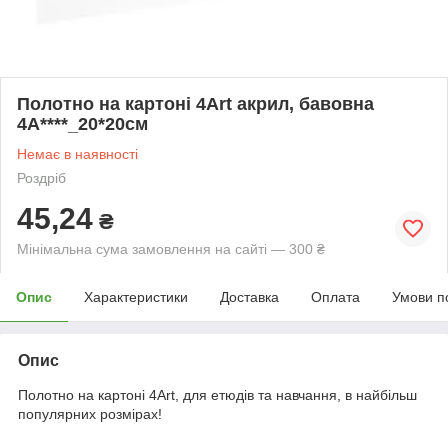
Полотно на картоні 4Art акрил, бавовна
4А****_20*20см
Немає в наявності
Роздріб
45,24
₴
Мінімальна сума замовлення на сайті — 300 ₴
Опис
Характеристики
Доставка
Оплата
Умови п
Опис
Полотно на картоні 4Art, для етюдів та навчання, в найбільш
популярних розмірах!