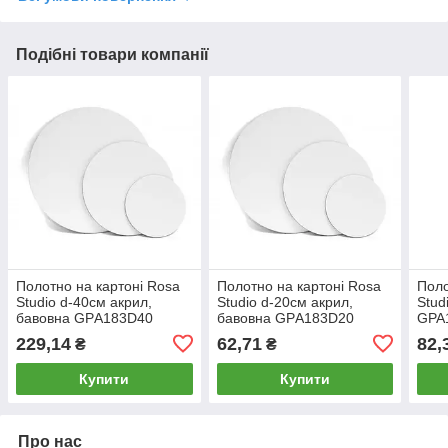
Подібні товари компанії
Полотно на картоні Rosa
Полотно на картоні Rosa
Поло
Studio d-40см акрил,
Studio d-20см акрил,
Stud
бавовна GPА183D40
бавовна GPА183D20
GPA1
229,14
62,71
82,
₴
₴
Купити
Купити
Про нас