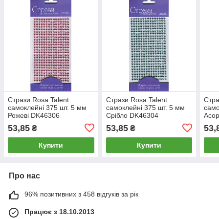
Стрази Rosa Talent
Стрази Rosa Talent
Стра
самоклейні 375 шт. 5 мм
самоклейні 375 шт. 5 мм
само
Рожеві DK46306
Срібло DK46304
Асор
53,85
53,85
53,
₴
₴
Купити
Купити
Про нас
96% позитивних з 458 відгуків за рік
Працює з 18.10.2013