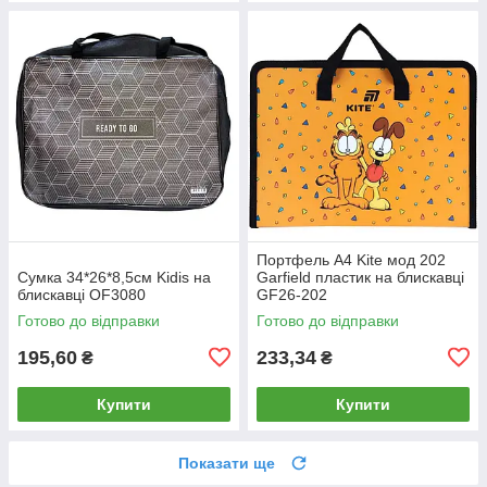
Портфель А4 Kite мод 202
Сумка 34*26*8,5см Kidis на
Garfield пластик на блискавці
блискавці OF3080
GF26-202
Готово до відправки
Готово до відправки
195,60
233,34
₴
₴
Купити
Купити
Показати ще