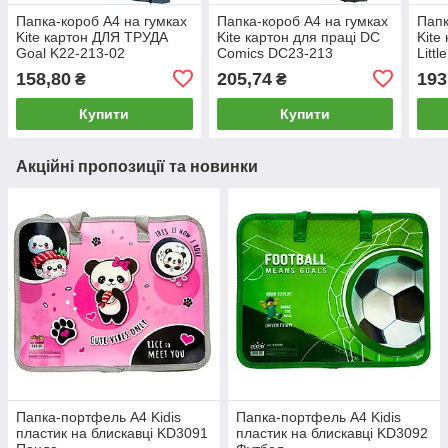
Папка-короб А4 на гумках
Папка-короб А4 на гумках
Папк
Kite картон ДЛЯ ТРУДА
Kite картон для праці DC
Kite
Goal K22-213-02
Comics DC23-213
Litt
158,80
205,74
193
₴
₴
Купити
Купити
Акційні пропозиції та новинки
Папка-портфель А4 Kidis
Папка-портфель А4 Kidis
пластик на блискавці KD3091
пластик на блискавці KD3092