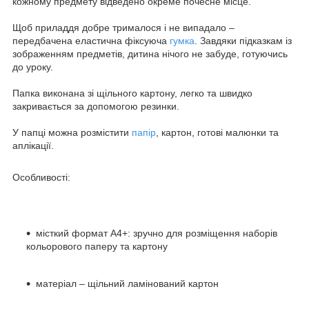
кожному предмету відведено окреме почесне місце.
Щоб приладдя добре трималося і не випадало –
передбачена еластична фіксуюча
гумка
. Завдяки підказкам із
зображенням предметів, дитина нічого не забуде, готуючись
до уроку.
Папка виконана зі щільного картону, легко та швидко
закривається за допомогою резинки.
У папці можна розмістити
папір
, картон, готові малюнки та
аплікації.
Особливості:
місткий формат А4+: зручно для розміщення наборів
кольорового паперу та картону
матеріал – щільний ламінований картон