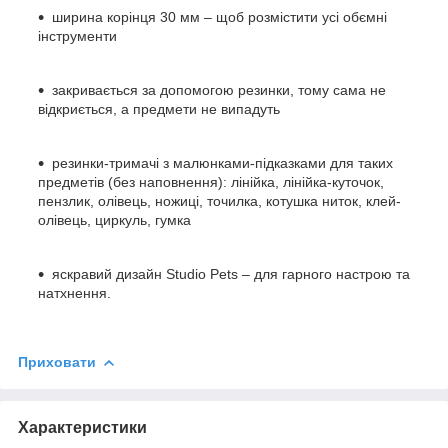
ширина корінця 30 мм – щоб розмістити усі обємні
інструменти
закривається за допомогою резинки, тому сама не
відкриється, а предмети не випадуть
резинки-тримачі з малюнками-підказками для таких
предметів (без наповнення): лінійка, лінійка-куточок,
пензлик, олівець, ножиці, точилка, котушка ниток, клей-
олівець, циркуль, гумка
яскравий дизайн Studio Pets – для гарного настрою та
натхнення.
Приховати
Характеристики