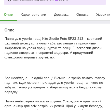
Опис
Характеристики
Доставка
Оплата
Умови п
Опис
Папка для уроків праці Kite Studio Pets SP23-213 – корисний
шкільний аксесуар, з яким набагато легше та приємніше
збиратися на уроки праці, гуртки та секції. Її яскравий дизайн
надихне створювати справжні шедеври. А продуманий
функціонал порадує зручністю.
Все необхідне – в одній папці! Більше не треба ламати голову
над тим, куди скласти приладдя для уроків праці та нічого не
забути. Тепер усі предмети зберігатимуться в бездоганному
порядку.
Папка неймовірно містка та зручна. Усередині – практичний
органайзер для всіх потрібних речей. Щоб уникнути безладу,