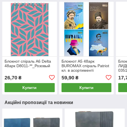
Блокнот спіраль А6 Delta
Блокнот А5 48арк
Блок
48арк D8011-**_Розовый
BUROMAX спіраль Patriot
ЛИД
кл. в асортименті
0351
BM.24545114
26,70
59,90
17,
₴
₴
Купити
Купити
Акційні пропозиції та новинки