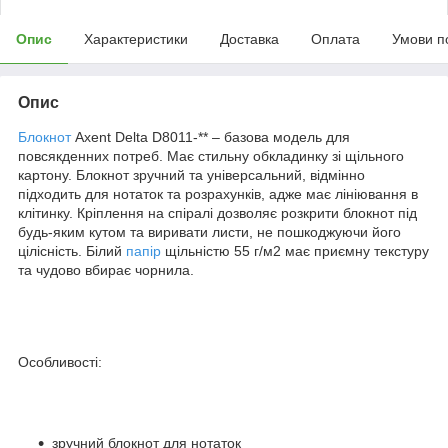
Опис
Характеристики
Доставка
Оплата
Умови п
Опис
Блокнот
Axent Delta D8011-** – базова модель для
повсякденних потреб. Має стильну обкладинку зі щільного
картону. Блокнот зручний та універсальний, відмінно
підходить для нотаток та розрахунків, адже має лініювання в
клітинку. Кріплення на спіралі дозволяє розкрити блокнот під
будь-яким кутом та виривати листи, не пошкоджуючи його
цілісність. Білий
папір
щільністю 55 г/м2 має приємну текстуру
та чудово вбирає чорнила.
Особливості:
зручний блокнот для нотаток