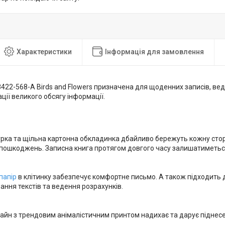
Характеристики
Інформація для замовлення
422-568-A Birds and Flowers призначена для щоденних записів, вед
ації великого обсягу інформації.
урка та щільна картонна обкладинка дбайливо бережуть кожну сто
та пошкоджень. Записна книга протягом довгого часу залишатиметь
папір
в клітинку забезпечує комфортне письмо. А також підходить 
вання текстів та ведення розрахунків.
айн з трендовим анімалістичним принтом надихає та дарує піднесе