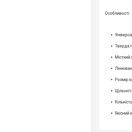
Особливості:
Універс
Тверда п
Місткий
Лініюван
Розмір к
Щільніст
Кількість
Якісний 