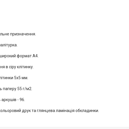
альне призначення.
алітурка.
 широкий формат А4.
ня в сіру клітинку.
літинки 5x5 мм.
ь паперу 55 г/м2.
 аркушів - 96.
кольоровий друк та глянцева ламінація обкладинки.