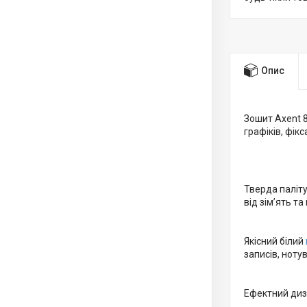
Опис
Зошит Axent 8
графіків, фікс
Тверда паліт
від зім’ять 
Якісний білий
записів, ноту
Ефектний диз