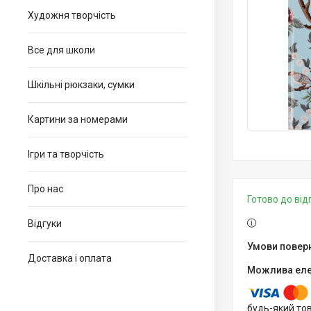
Художня творчість
Все для школи
Шкільні рюкзаки, сумки
Картини за номерами
Ігри та творчість
Про нас
Готово до ві
Відгуки
Доставка і оплата
будь-який то