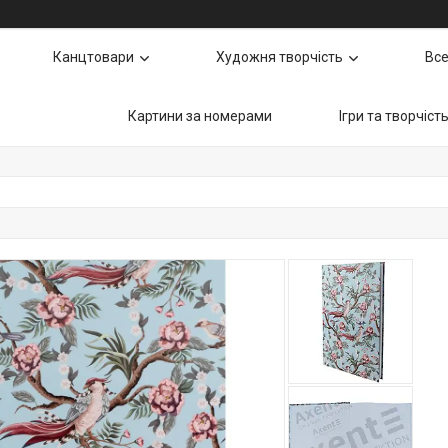
Канцтовари
Художня творчість
Все
Картини за номерами
Ігри та творчіст