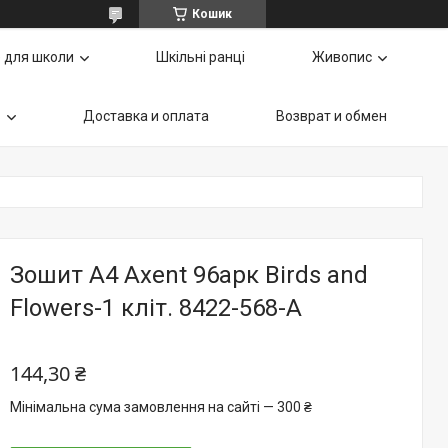
Кошик
 для школи
Шкільні ранці
Живопис
ь
Доставка и оплата
Возврат и обмен
Зошит А4 Axent 96арк Birds and
Flowers-1 кліт. 8422-568-A
144,30 ₴
Мінімальна сума замовлення на сайті — 300 ₴