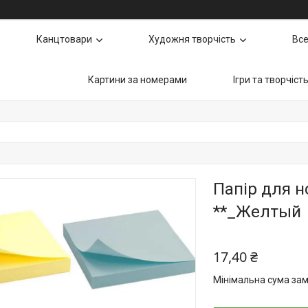
Канцтовари
Художня творчість
Все
Картини за номерами
Ігри та творчіст
Папір для н
**_Желтый
17,40 ₴
Мінімальна сума зам