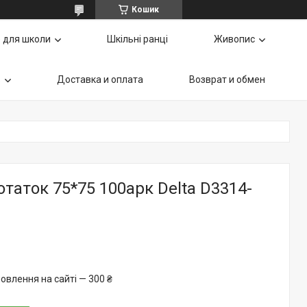
Кошик
 для школи
Шкільні ранці
Живопис
ь
Доставка и оплата
Возврат и обмен
отаток 75*75 100арк Delta D3314-
овлення на сайті — 300 ₴