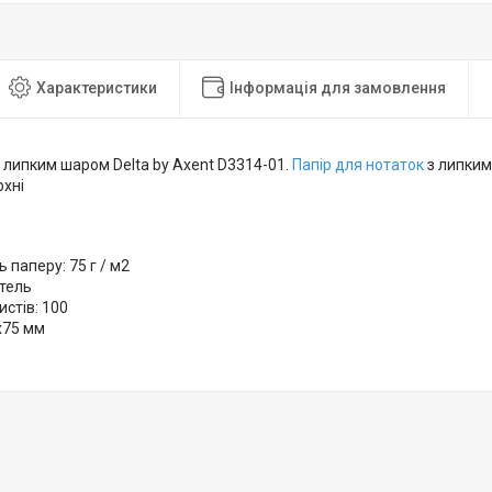
Характеристики
Інформація для замовлення
 липким шаром Delta by Axent D3314-01.
Папір для нотаток
з липким
рхні
ь паперу: 75 г / м2
стель
истів: 100
х75 мм