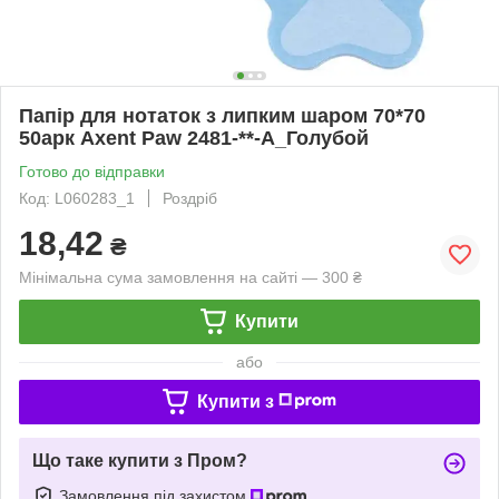
Папір для нотаток з липким шаром 70*70
50арк Axent Paw 2481-**-A_Голубой
Готово до відправки
Код: L060283_1
Роздріб
18,42
₴
Мінімальна сума замовлення на сайті — 300 ₴
Купити
або
Купити з
Що таке купити з Пром?
Замовлення під захистом