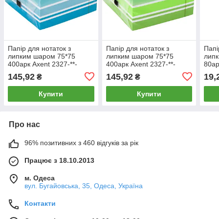
Папір для нотаток з
Папір для нотаток з
Папі
липким шаром 75*75
липким шаром 75*75
липк
400арк Axent 2327-**-
400арк Axent 2327-**-
80ар
A_Синий
A_Зеленый
114
145,92
145,92
19,
₴
₴
Купити
Купити
Про нас
96% позитивних з 460 відгуків за рік
Працює з 18.10.2013
м. Одеса
вул. Бугайовська, 35, Одеса, Україна
Контакти