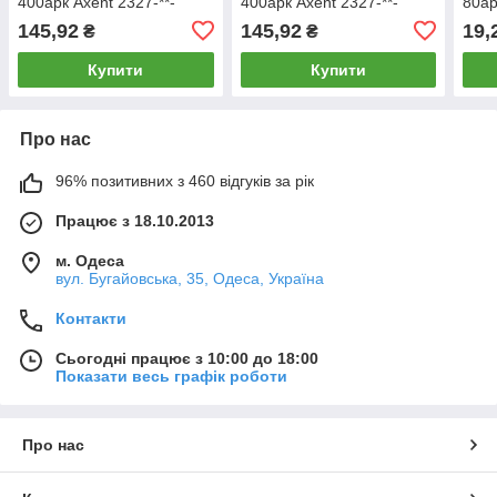
400арк Axent 2327-**-
400арк Axent 2327-**-
80ар
A_Синий
A_Зеленый
114
145,92
145,92
19,
₴
₴
Купити
Купити
Про нас
96% позитивних з 460 відгуків за рік
Працює з 18.10.2013
м. Одеса
вул. Бугайовська, 35, Одеса, Україна
Контакти
Сьогодні працює з 10:00 до 18:00
Показати весь графік роботи
Про нас