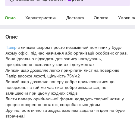
Опис
Характеристики
Доставка
Оплата
Умови п
Опис
Папір
з липким шаром просто незамінний помічник у будь-
якому офісі, під час навчання або організації особових справ.
Вона ідеально підходить для запису нагадувань,
прикріплення позначок у книгах і документах.
Липкий шар дозволяє легко прикріпити лист на поверхню
Папір високої якості, щільність 75г/м2
Липкий шар дозволяє паперу добре приклеюватися до
поверхонь і в той же час лист добре знімається, не
залишаючи при цьому жодних слідів.
Листи паперу оригінальної форми додадуть творчої нотки у
процес створення нотаток, сподобаються дітям.
Зручно, естетично та жодна важлива задача чи ідея не буде
втрачена!