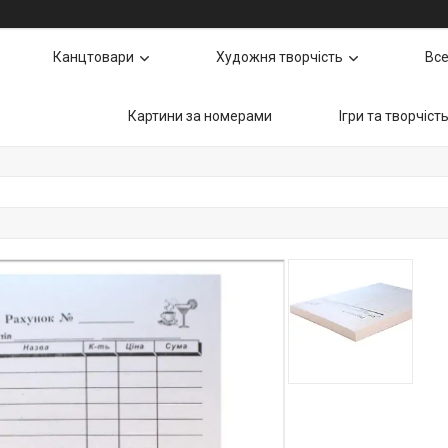
Канцтовари
Художня творчість
Все
Картини за номерами
Ігри та творчіст