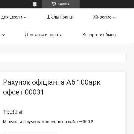
Кошик
 для школи
Шкільні ранці
Живопис
ь
Доставка и оплата
Возврат и обмен
Рахунок офіціанта А6 100арк
офсет 00031
19,32 ₴
Мінімальна сума замовлення на сайті — 300 ₴