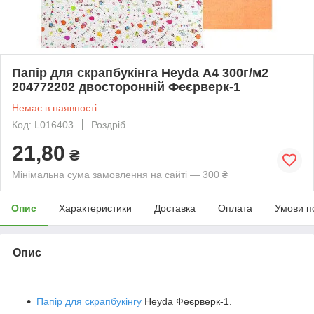
Папір для скрапбукінга Heyda А4 300г/м2
204772202 двосторонній Феєрверк-1
Немає в наявності
Код: L016403
Роздріб
21,80
₴
Мінімальна сума замовлення на сайті — 300 ₴
Опис
Характеристики
Доставка
Оплата
Умови п
Опис
Папір для скрапбукінгу
Heyda Феєрверк-1.