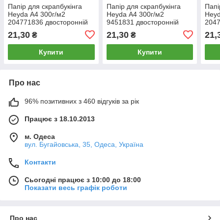
Папір для скрапбукінга
Папір для скрапбукінга
Папі
Heyda А4 300г/м2
Heyda А4 300г/м2
Heyd
204771836 двосторонній
9451831 двосторонній
2047
Зелений, Ялинки
Новорічний календар
Черв
21,30
21,30
21,
₴
₴
червоний
Купити
Купити
Про нас
96% позитивних з 460 відгуків за рік
Працює з 18.10.2013
м. Одеса
вул. Бугайовська, 35, Одеса, Україна
Контакти
Сьогодні працює з 10:00 до 18:00
Показати весь графік роботи
Про нас