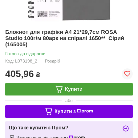
Блокнот для графіки А4 21*29,7см ROSA
Studio 100г/м 80арк на спіралі 1650**_Сірий
(165005)
Готово до відправки
Код: L073198_2
Роздріб
405,96
₴
Купити
або
Купити з
Що таке купити з Пром?
Замовлення під захистом