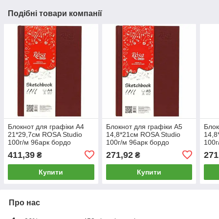
Подібні товари компанії
Блокнот для графіки А4
Блокнот для графіки А5
Блок
21*29,7см ROSA Studio
14,8*21см ROSA Studio
14,8
100г/м 96арк бордо
100г/м 96арк бордо
100г
16R5020
16R5016
16R
411,39
271,92
271
₴
₴
Купити
Купити
Про нас