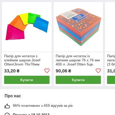
Папір для нотаток з
Папір для нотаток із
Папі
клейким шаром Josef
липким шаром 76 х 76 мм
липк
Otten/Jinxin 76x76мм
400 л. Josef Otten 5цв.
(3 б
50арк кольоровий
Notes 0614
Otte
33,20
90,06
31,
₴
₴
пластик, асорті Р71-1
перл
Купити
Купити
Про нас
96% позитивних з 459 відгуків за рік
Працює з 18.10.2013