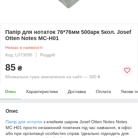
Папір для нотаток 76*76мм 500арк 5кол. Josef
Otten Notes MC-H01
Немає в наявності
Код: L073095
Роздріб
85
₴
Мінімальна сума замовлення на сайті — 300 ₴
Опис
Характеристики
Доставка
Оплата
Умови п
Опис
Папір для нотаток
з клейким шаром Josef Otten Notes Notes
MC-H01 просто незамінний помічник під час навчання, в офісі
або при організації особистих справ. Ідеально підходить для