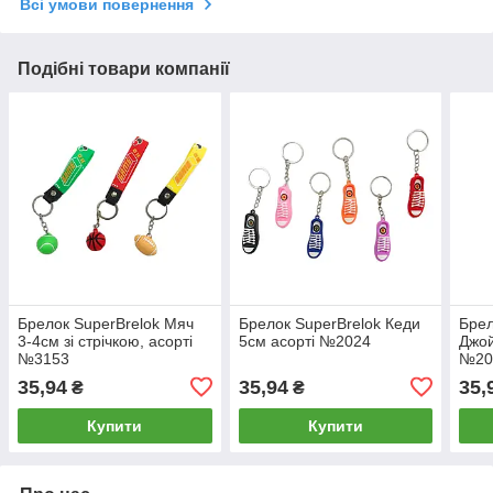
Всі умови повернення
Подібні товари компанії
Брелок SuperBrelok Мяч
Брелок SuperBrelok Кеди
Брел
3-4см зі стрічкою, асорті
5см асорті №2024
Джой
№3153
№20
35,94
35,94
35,
₴
₴
Купити
Купити