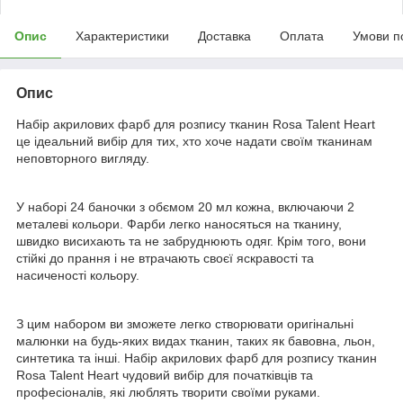
Опис
Характеристики
Доставка
Оплата
Умови п
Опис
Набір акрилових фарб для розпису тканин Rosa Talent Heart
це ідеальний вибір для тих, хто хоче надати своїм тканинам
неповторного вигляду.
У наборі 24 баночки з обємом 20 мл кожна, включаючи 2
металеві кольори. Фарби легко наносяться на тканину,
швидко висихають та не забруднюють одяг. Крім того, вони
стійкі до прання і не втрачають своєї яскравості та
насиченості кольору.
З цим набором ви зможете легко створювати оригінальні
малюнки на будь-яких видах тканин, таких як бавовна, льон,
синтетика та інші. Набір акрилових фарб для розпису тканин
Rosa Talent Heart чудовий вибір для початківців та
професіоналів, які люблять творити своїми руками.