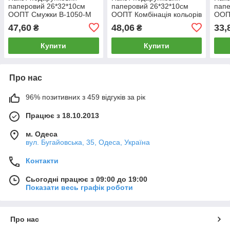
паперовий 26*32*10см
паперовий 26*32*10см
папе
ООПТ Смужки В-1050-M
ООПТ Комбінація кольорів
ООПТ
з фольгою HP-8347-M
1056
47,60
48,06
33,
₴
₴
Купити
Купити
Про нас
96% позитивних з 459 відгуків за рік
Працює з 18.10.2013
м. Одеса
вул. Бугайовська, 35, Одеса, Україна
Контакти
Сьогодні працює з 09:00 до 19:00
Показати весь графік роботи
Про нас