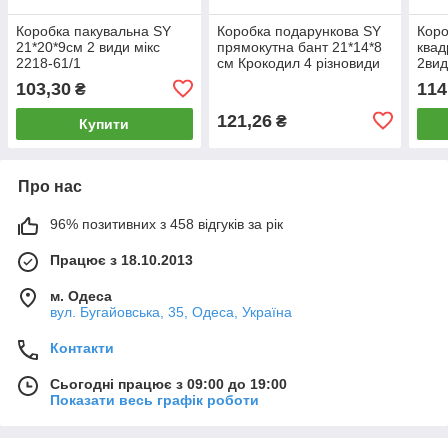
Коробка пакувальна SY
Коробка подарункова SY
Коро
21*20*9см 2 види мікс
прямокутна бант 21*14*8
квад
2218-61/1
см Крокодил 4 різновиди
2вид
мікс 10234-M
103,30
114
₴
121,26
₴
Купити
Про нас
96% позитивних з 458 відгуків за рік
Працює з 18.10.2013
м. Одеса
вул. Бугайовська, 35, Одеса, Україна
Контакти
Сьогодні працює з 09:00 до 19:00
Показати весь графік роботи