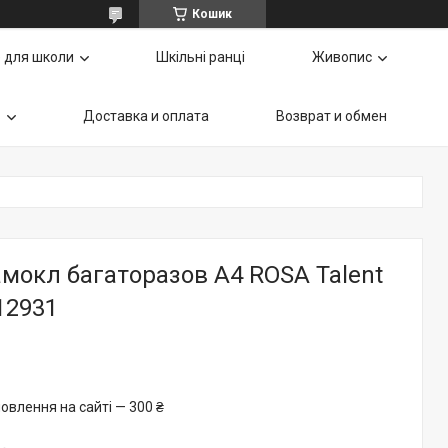
Кошик
 для школи
Шкільні ранці
Живопис
ь
Доставка и оплата
Возврат и обмен
мокл багаторазов А4 ROSA Talent
12931
овлення на сайті — 300 ₴