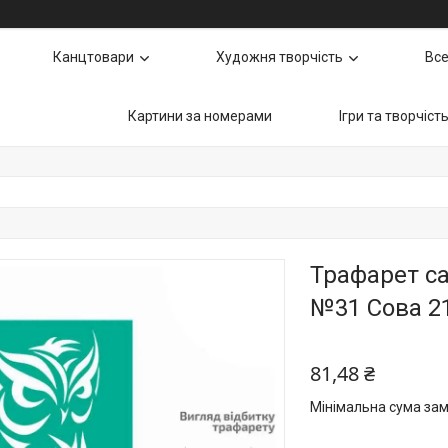
Канцтовари
Художня творчість
Все
Картини за номерами
Ігри та творчіст
Трафарет са
№31 Сова 2
81,48 ₴
Мінімальна сума зам