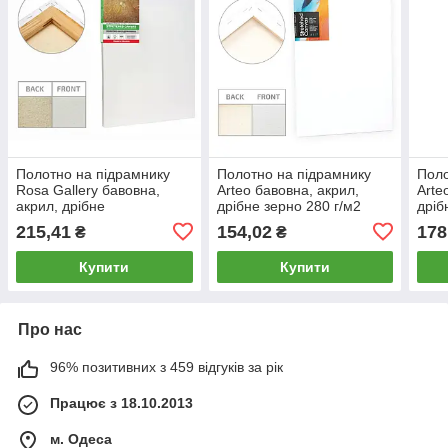
Полотно на підрамнику
Полотно на підрамнику
Поло
Rosa Gallery бавовна,
Arteo бавовна, акрил,
Arte
акрил, дрібне
дрібне зерно 280 г/м2
дріб
зерно_20*40см
GPA194_30*40см
GPA
215,41
154,02
178
₴
₴
Купити
Купити
Про нас
96% позитивних з 459 відгуків за рік
Працює з 18.10.2013
м. Одеса