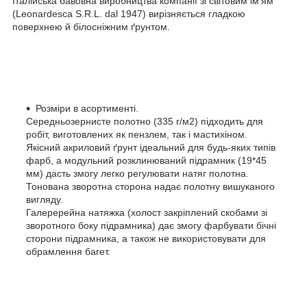
Італійська бавовна виробництва компанії зі світовим ім'ям
(Leonardesca S.R.L. dal 1947) вирізняється гладкою
поверхнею й білосніжним ґрунтом.
Розміри в асортименті.
Середньозернисте полотно (335 г/м2) підходить для
робіт, виготовлених як пензлем, так і мастихіном.
Якісний акриловий ґрунт ідеальний для будь-яких типів
фарб, а модульний розклинюваний підрамник (19*45
мм) дасть змогу легко регулювати натяг полотна.
Тонована зворотна сторона надає полотну вишуканого
вигляду.
Галеререйна натяжка (холост закріплений скобами зі
зворотного боку підрамника) дає змогу фарбувати бічні
сторони підрамника, а також не використовувати для
обрамлення багет.