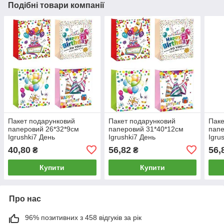
Подібні товари компанії
Пакет подарунковий
Пакет подарунковий
Паке
паперовий 26*32*9см
паперовий 31*40*12см
папе
Igrushki7 День
Igrushki7 День
Igru
народження 57760
народження 57761
нар
40,80
56,82
56,
₴
₴
Купити
Купити
Про нас
96% позитивних з 458 відгуків за рік