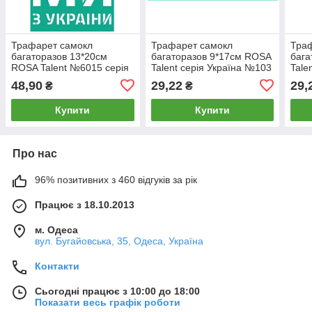
Трафарет самокл
Трафарет самокл
Тра
багаторазов 13*20см
багаторазов 9*17см ROSA
бага
ROSA Talent №6015 серія
Talent серія Україна №103
Tale
Україна GTP50086015
36255103
362
48,90
29,22
29,
₴
₴
Купити
Купити
Про нас
96% позитивних з 460 відгуків за рік
Працює з 18.10.2013
м. Одеса
вул. Бугайовська, 35, Одеса, Україна
Контакти
Сьогодні працює з 10:00 до 18:00
Показати весь графік роботи