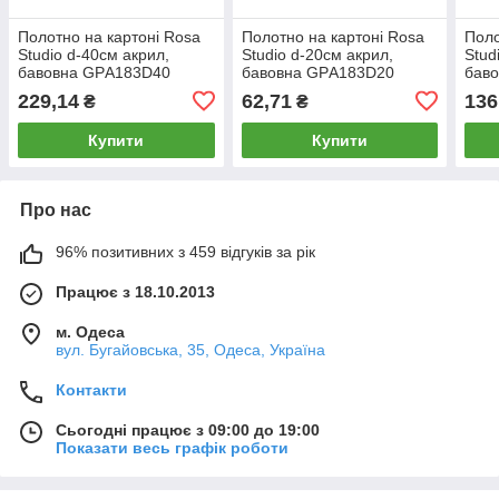
Полотно на картоні Rosa
Полотно на картоні Rosa
Поло
Studio d-40см акрил,
Studio d-20см акрил,
Stud
бавовна GPА183D40
бавовна GPА183D20
бав
229,14
62,71
136
₴
₴
Купити
Купити
Про нас
96% позитивних з 459 відгуків за рік
Працює з 18.10.2013
м. Одеса
вул. Бугайовська, 35, Одеса, Україна
Контакти
Сьогодні працює з 09:00 до 19:00
Показати весь графік роботи