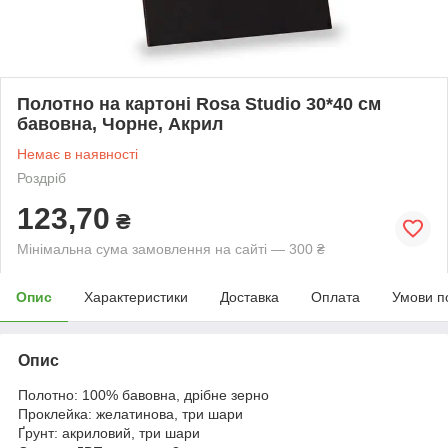
Полотно на картоні Rosa Studio 30*40 см
бавовна, Чорне, Акрил
Немає в наявності
Роздріб
123,70
₴
Мінімальна сума замовлення на сайті — 300 ₴
Опис
Характеристики
Доставка
Оплата
Умови п
Опис
Полотно: 100% бавовна, дрібне зерно
Проклейка: желатинова, три шари
Ґрунт: акриловий, три шари