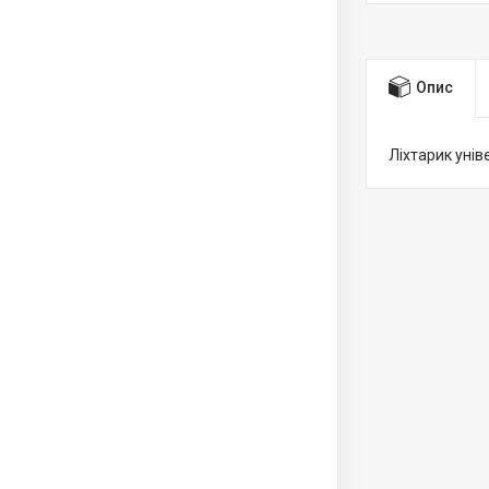
Опис
Ліхтарик унів