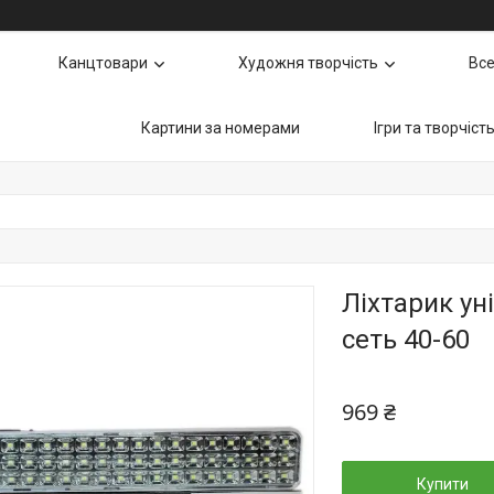
Канцтовари
Художня творчість
Все
Картини за номерами
Ігри та творчіст
Ліхтарик ун
сеть 40-60
969 ₴
Купити