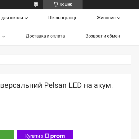
Кошик
 для школи
Шкільні ранці
Живопис
ь
Доставка и оплата
Возврат и обмен
іверсальний Pelsan LED на акум.
Купити з