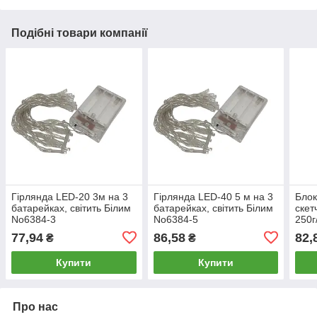
Подібні товари компанії
Гірлянда LED-20 3м на 3
Гірлянда LED-40 5 м на 3
Блок
батарейках, світить Білим
батарейках, світить Білим
скет
No6384-3
No6384-5
250г
Гран
77,94
86,58
82,
₴
₴
Купити
Купити
Про нас