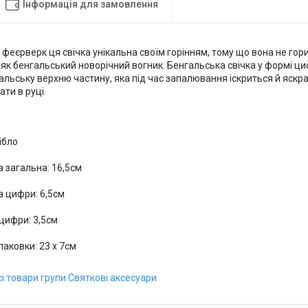
Інформація для замовлення
феєрверк ця свічка унікальна своїм горінням, тому що вона не гори
як бенгальський новорічний вогник. Бенгальська свічка у формі ц
альську верхню частину, яка під час запалювання іскриться й яскр
ати в руці.
рібло
 загальна: 16,5см
 цифри: 6,5см
цифри: 3,5см
паковки: 23 х 7см
і товари групи Святкові аксесуари