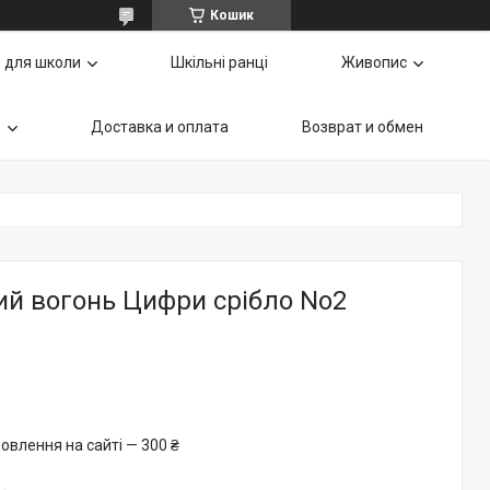
Кошик
 для школи
Шкільні ранці
Живопис
ь
Доставка и оплата
Возврат и обмен
ий вогонь Цифри срібло No2
овлення на сайті — 300 ₴