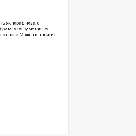
ть як парафінова, а
ифри має тонку металеву
аво палає. Можна вставити в