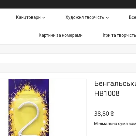
Канцтовари
Художня творчість
Все
Картини за номерами
Ігри та творчіст
Бенгальськ
HB1008
38,80 ₴
Мінімальна сума зам