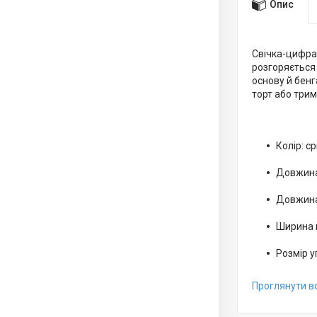
Опис
Свічка-цифра 
розгоряється 
основу й бенг
торт або трим
Колір: с
Довжина
Довжина
Ширина 
Розмір у
Проглянути вс