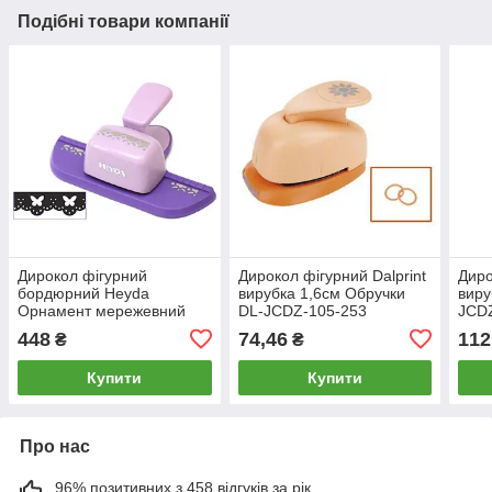
Подібні товари компанії
Дирокол фігурний
Дирокол фігурний Dalprint
Диро
бордюрний Heyda
вирубка 1,6см Обручки
виру
Орнамент мережевний
DL-JCDZ-105-253
JCD
№3 4,5см 203687480
448
74,46
112
₴
₴
Купити
Купити
Про нас
96% позитивних з 458 відгуків за рік