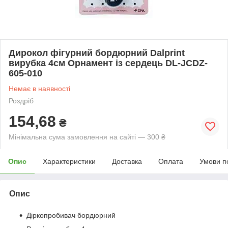
Дирокол фігурний бордюрний Dalprint
вирубка 4см Орнамент із сердець DL-JCDZ-
605-010
Немає в наявності
Роздріб
154,68
₴
Мінімальна сума замовлення на сайті — 300 ₴
Опис
Характеристики
Доставка
Оплата
Умови п
Опис
Діркопробивач бордюрний