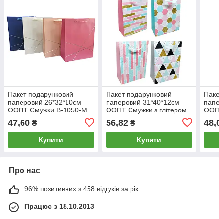
Пакет подарунковий
Пакет подарунковий
Паке
паперовий 26*32*10см
паперовий 31*40*12см
папе
ООПТ Смужки В-1050-M
ООПТ Смужки з глітером
ООПТ
097-L
та а
47,60
56,82
48,
₴
₴
Купити
Купити
Про нас
96% позитивних з 458 відгуків за рік
Працює з 18.10.2013