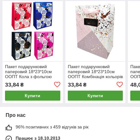
Пакет подарунковий
Пакет подарунковий
Паке
паперовий 18*23*10см
паперовий 18*23*10см
папе
ООПТ Кола з фольгою
ООПТ Комбінація кольорів
ООПТ
ZD-677-S
з фольгою HP-8347-S
візе
33,84
33,84
48,
₴
₴
527
Купити
Купити
Про нас
96% позитивних з 459 відгуків за рік
Працює з 18.10.2013