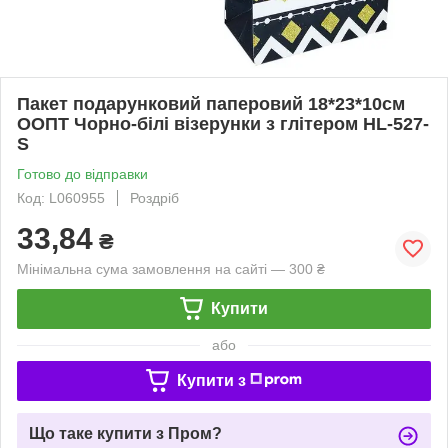
Пакет подарунковий паперовий 18*23*10см
ООПТ Чорно-білі візерунки з глітером HL-527-
S
Готово до відправки
Код: L060955
Роздріб
33,84
₴
Мінімальна сума замовлення на сайті — 300 ₴
Купити
або
Купити з
Що таке купити з Пром?