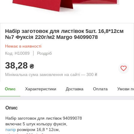
Набір заготовок для листівок 5шт. 16,8*12см
№7 Фуксія 220г/м2 Margo 94099078
Немає в наявності
Код: H10089
Роздріб
38,28
₴
Мінімальна сума замовлення на сайті — 300 ₴
Опис
Характеристики
Доставка
Оплата
Умови п
Опис
Набір заготовок для листівок 94099078
включає
5 штук кольору фуксія,
папір
розміром 16,8 * 12см,