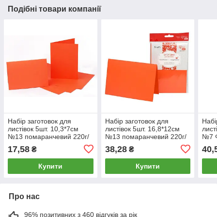
Подібні товари компанії
Набір заготовок для
Набір заготовок для
Набі
листівок 5шт. 10,3*7см
листівок 5шт. 16,8*12см
лист
№13 помаранчевий 220г/
№13 помаранчевий 220г/
№7 Ф
м Margo 94099062
м Margo 94099065
940
17,58
38,28
40,
₴
₴
Купити
Купити
Про нас
96% позитивних з 460 відгуків за рік