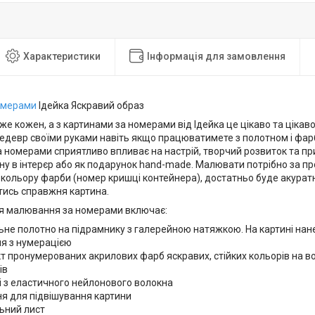
Характеристики
Інформація для замовлення
омерами
Ідейка Яскравий образ
 кожен, а з картинами за номерами від Ідейка це цікаво та цікаво
едевр своїми руками навіть якщо працюватимете з полотном і фа
 номерами сприятливо впливає на настрій, творчий розвиток та пр
ну в інтерєр або як подарунок hand-made. Малювати потрібно за п
 кольору фарби (номер кришці контейнера), достатньо буде акура
ись справжня картина.
ля малювання за номерами включає:
не полотно на підрамнику з галерейною натяжкою. На картині нан
я з нумерацією
 пронумерованих акрилових фарб яскравих, стійких кольорів на вод
ів
і з еластичного нейлонового волокна
ня для підвішування картини
ьний лист