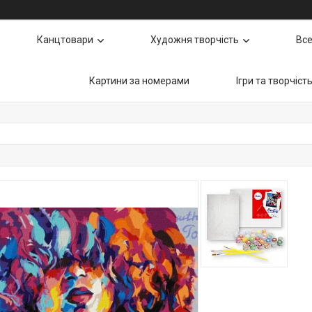
Канцтовари
Художня творчість
Все
Картини за номерами
Ігри та творчіст