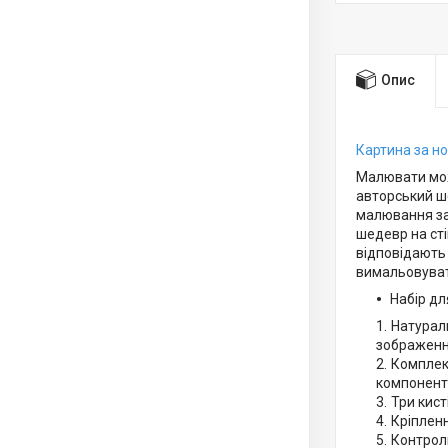
Опис
Картина за н
Малювати може
авторський ш
малювання за
шедевр на сті
відповідають
вимальовуват
Набір д
Натураль
зображенн
Комплект
компонент
Три кист
Кріплен
Контрол