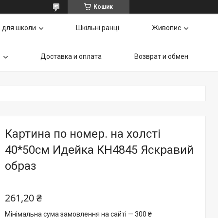
Кошик
 для школи
Шкільні ранці
Живопис
ь
Доставка и оплата
Возврат и обмен
Картина по номер. на холсті
40*50см Идейка КН4845 Яскравий
образ
261,20 ₴
Мінімальна сума замовлення на сайті — 300 ₴