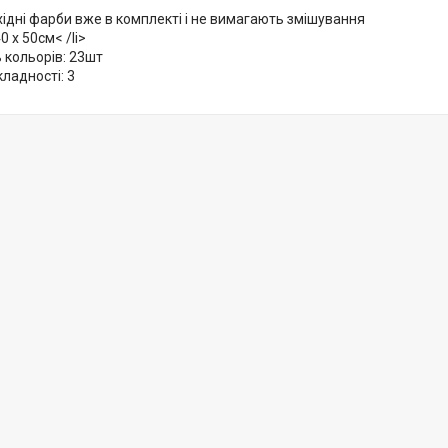
хідні фарби вже в комплекті і не вимагають змішування
0 x 50см< /li>
ь кольорів: 23шт
кладності: 3