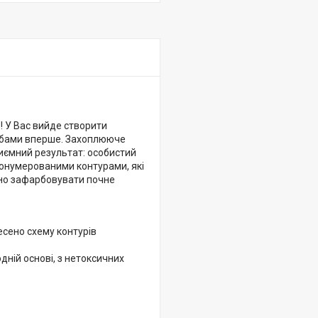
! У Вас вийде створити
рбами вперше. Захоплююче
иємний результат: особистий
ронумерованими контурами, які
тно зафарбовувати почне
есено схему контурів
ній основі, з нетоксичних