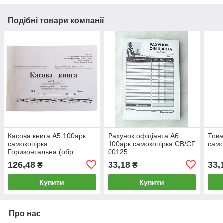
Подібні товари компанії
Касова книга А5 100арк
Рахунок офіціанта А6
Това
самокопірка
100арк самокопірка CB/CF
само
Горизонтальна (обр.
00125
2018р.) 121106
126,48
33,18
33,
₴
₴
Купити
Купити
Про нас