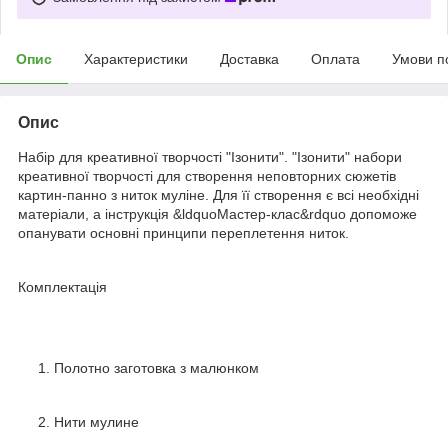
Опис
Характеристики
Доставка
Оплата
Умови п
Опис
Набір для креативної творчості "Ізонити". "Ізонити" набори
креативної творчості для створення неповторних сюжетів
картин-панно з ниток муліне. Для її створення є всі необхідні
матеріали, а інструкція &ldquoМастер-клас&rdquo допоможе
опанувати основні принципи переплетення ниток.
Комплектація
Полотно заготовка з малюнком
Нити мулине