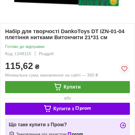
Набір для творчості DankoToys DT IZN-01-04
плетіння нитками Витончити 21*31 см
Готово до відправки
Код: L048115
Роздріб
115,62
₴
Мінімальна сума замовлення на сайті — 300 ₴
Купити
або
Купити з
Що таке купити з Пром?
Замовлення під захистом