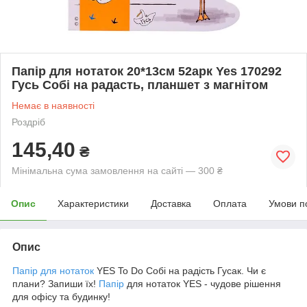
Папір для нотаток 20*13см 52арк Yes 170292
Гусь Собі на радасть, планшет з магнітом
Немає в наявності
Роздріб
145,40
₴
Мінімальна сума замовлення на сайті — 300 ₴
Опис
Характеристики
Доставка
Оплата
Умови п
Опис
Папір для нотаток
YES To Do Собі на радість Гусак. Чи є
плани? Запиши їх!
Папір
для нотаток YES - чудове рішення
для офісу та будинку!