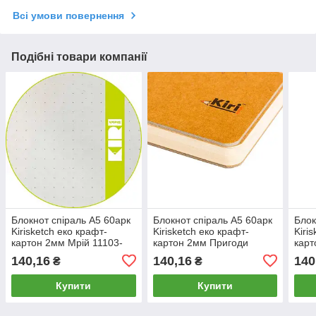
Всі умови повернення
Подібні товари компанії
Блокнот спіраль А5 60арк
Блокнот спіраль А5 60арк
Блок
Kirisketch еко крафт-
Kirisketch еко крафт-
Kiri
картон 2мм Мрій 11103-
картон 2мм Пригоди
карт
*_в точку
11105-*_в линию
1110
140,16
140,16
140
₴
₴
Купити
Купити