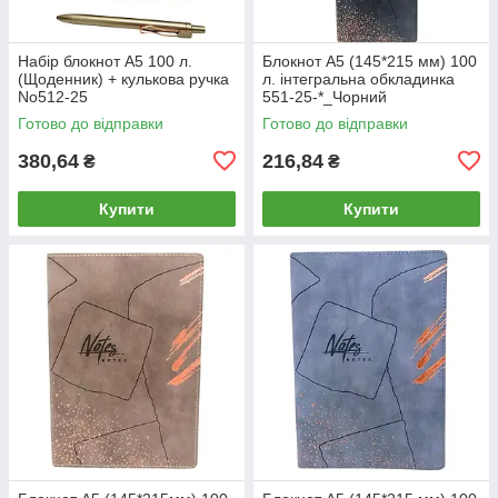
Набір блокнот А5 100 л.
Блокнот А5 (145*215 мм) 100
(Щоденник) + кулькова ручка
л. інтегральна обкладинка
No512-25
551-25-*_Чорний
Готово до відправки
Готово до відправки
380,64
216,84
₴
₴
Купити
Купити