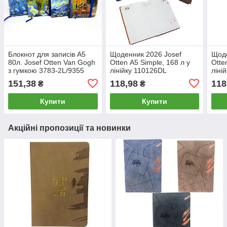
Блокнот для записів А5
Щоденник 2026 Josef
Щоде
80л. Josef Otten Van Gogh
Otten А5 Simple, 168 л у
Otte
з гумкою 3783-2L/9355
лінійку 110126DL
ліні
151,38
118,98
118
₴
₴
Купити
Купити
Акційні пропозиції та новинки