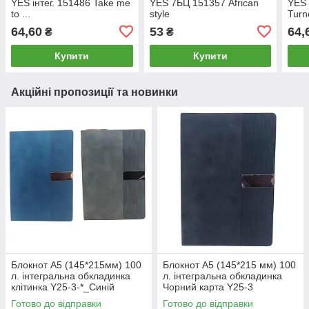
YES інтег. 151486 Take me
YES 7БЦ 151357 African
YES 
to ...
style
Turn
64,60
53
64,
₴
₴
Купити
Купити
Акційні пропозиції та новинки
Блокнот А5 (145*215мм) 100
Блокнот А5 (145*215 мм) 100
л. інтегральна обкладинка
л. інтегральна обкладинка
клітинка Y25-3-*_Синій
Чорний карта Y25-3
Готово до відправки
Готово до відправки