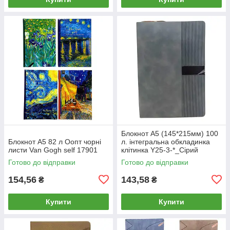
Блокнот А5 (145*215мм) 100
Блокнот А5 82 л Оопт чорні
л. інтегральна обкладинка
листи Van Gogh self 17901
клітинка Y25-3-*_Сірий
Готово до відправки
Готово до відправки
154,56
143,58
₴
₴
Купити
Купити