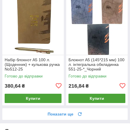
Набір блокнот А5 100 л.
Блокнот А5 (145*215 мм) 100
(Щоденник) + кулькова ручка
л. інтегральна обкладинка
No512-25
551-25-*_Чорний
Готово до відправки
Готово до відправки
380,64
216,84
₴
₴
Купити
Купити
Показати ще