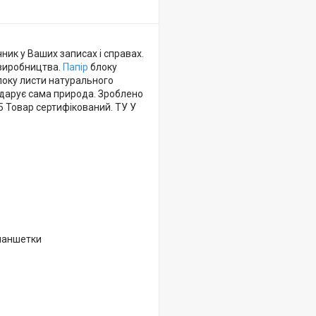
ник у Ваших записах і справах.
 виробництва.
Папір
блоку
блоку листи натурального
ь дарує сама природа. Зроблено
5 Товар сертифікований. ТУ У
планшетки