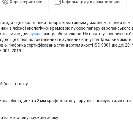
Характеристики
Інформація для замовлення
игоди - це екологічний товар з креативним дизайном і вірний поміч
онані з якісної екологічної кремовою пухкою паперу європейського
тик і мяка для
ручки
, олівця або маркера. На початку і наприкінці 
 для ще більших тактильних і візуальних відчуттів. Ідеальна якіст
овю. Фабрика сертифікована стандартом якості ISO 9001 діє до: 201
7-001: 2019
 блок в точку
вна обкладинка з 2 мм крафт-картону - зручно записувати, як на 
ня на металеву пружину збоку