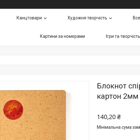
Канцтовари
Художня творчість
Все
Картини за номерами
Ігри та творчіст
Блокнот спі
картон 2мм 
140,20 ₴
Мінімальна сума зам