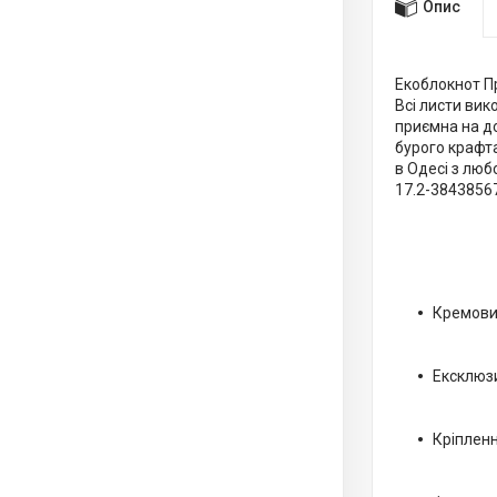
Опис
Екоблокнот Пр
Всі листи вик
приємна на до
бурого крафта
в Одесі з люб
17.2-3843856
Кремовий
Ексклюзи
Кріплен