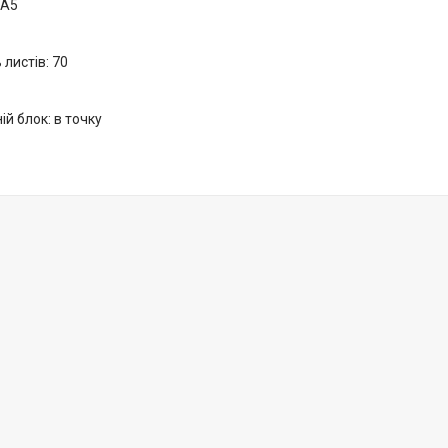
 А5
 листів: 70
ій блок: в точку