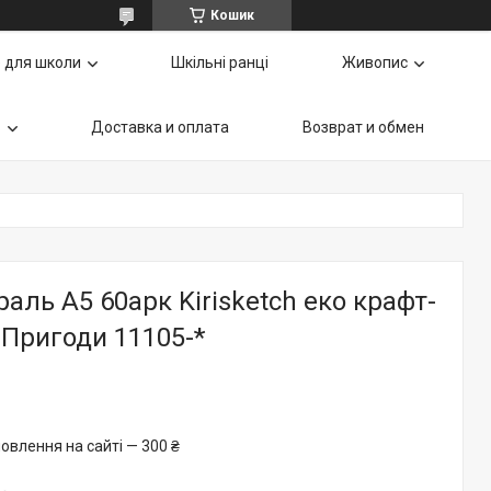
Кошик
 для школи
Шкільні ранці
Живопис
ь
Доставка и оплата
Возврат и обмен
раль А5 60арк Kirisketch еко крафт-
Пригоди 11105-*
овлення на сайті — 300 ₴