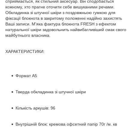
сприймається, як стильний аксесуар. Він сподобається
кожному, хто прагне оточити себе вишуканими речами.
Обкладинка зі штучної шкіри з поздовжньою гумкою для
фіксації блокнота в закритому положенні надійно захистять
Ваші записи. М'яка фактура блокнота FRESH з ефектом
натуральної шкіри задовольнить найвибагливіший смак свого
майбутнього власника.
ХАРАКТЕРИСТИКИ:
Формат А5
Тверда обкладинка зі штучної шкіри
Кількість аркушів: 96
Внутрішній блок: кремова офсетний папір 70г /м. кв