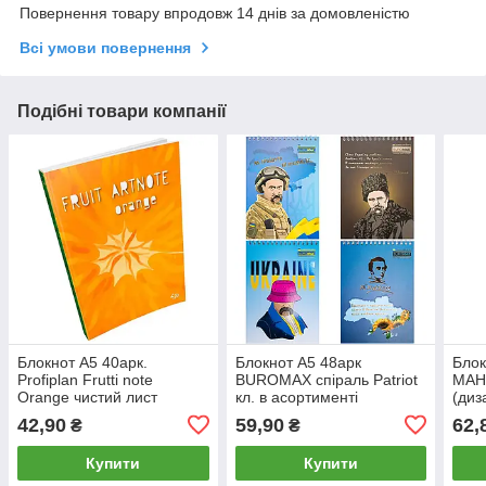
Повернення товару впродовж 14 днів за домовленістю
Всі умови повернення
Подібні товари компанії
Блокнот А5 40арк.
Блокнот А5 48арк
Блок
Profiplan Frutti note
BUROMAX спіраль Patriot
МАНД
Orange чистий лист
кл. в асортименті
(диз
902613
BM.24545114
(202
42,90
59,90
62,
₴
₴
Купити
Купити