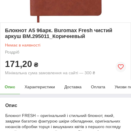
Блокнот А5 96арк. Buromax Fresh чистий
аркуш BM.295011_Коричневый
Немає в наявності
Роздріб
171,20
₴
Мінімальна сума замовлення на сайті — 300 ₴
Опис
Характеристики
Доставка
Оплата
Умови п
Опис
Блокнот FRESH – оригінальний і стильний блокнот, який,
завдяки багатою фактурою шкіри обкладинки, оригінальних
нюансів обробки торця і вишуканих квітів з першого погляду