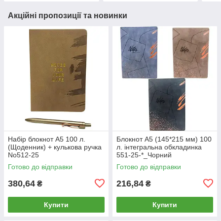
Акційні пропозиції та новинки
Набір блокнот А5 100 л.
Блокнот А5 (145*215 мм) 100
(Щоденник) + кулькова ручка
л. інтегральна обкладинка
No512-25
551-25-*_Чорний
Готово до відправки
Готово до відправки
380,64
216,84
₴
₴
Купити
Купити