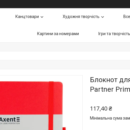
Канцтовари
Художня творчість
Все
Картини за номерами
Ігри та творчіст
Блокнот для
Partner Pri
117,40 ₴
Мінімальна сума зам