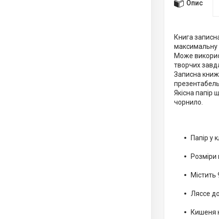
Опис
Книга записна
максимальну 
Може викорис
творчих завд
Записна книжк
презентабель
Якісна папір 
чорнило.
Папір у 
Розміри 
Містить 
Ляссе до
Кишеня н