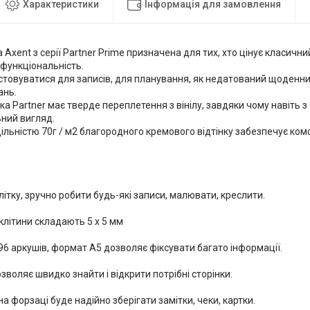
Характеристики
Інформація для замовлення
 Axent з серії Partner Prime призначена для тих, хто цінує класични
функціональність.
товуватися для записів, для планування, як недатований щоденник,
ань.
а Partner має тверде переплетення з вінілу, завдяки чому навіть з 
ний вигляд.
щільністю 70г / м2 благородного кремового відтінку забезпечує ко
клітку, зручно робити будь-які записи, малювати, креслити.
клітини складають 5 х 5 мм
96 аркушів, формат А5 дозволяє фіксувати багато інформації.
зволяє швидко знайти і відкрити потрібні сторінки.
а форзаці буде надійно зберігати замітки, чеки, картки.