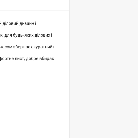
й діловий дизайн і
 для будь-яких ділових і
часом зберігає акуратний і
мфортне лист, добре вбирає