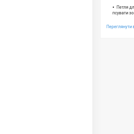
Петля дл
псувати зо
Переглянути 