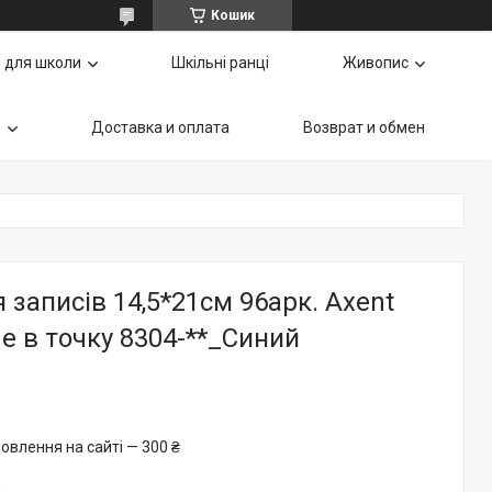
Кошик
 для школи
Шкільні ранці
Живопис
ь
Доставка и оплата
Возврат и обмен
 записів 14,5*21см 96арк. Axent
me в точку 8304-**_Синий
овлення на сайті — 300 ₴