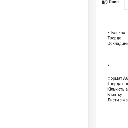
Опис
Блокнот 
Тверда
Обкладинка
Формат А
Тверда па
Кількість 
В клітку
Листи з м