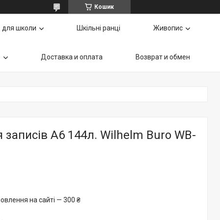
Кошик
 для школи
Шкільні ранці
Живопис
ь
Доставка и оплата
Возврат и обмен
 записів А6 144л. Wilhelm Buro WB-
овлення на сайті — 300 ₴