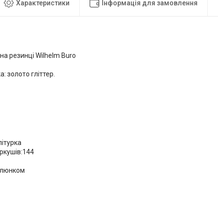
Характеристики
Інформація для замовлення
на резинці Wilhelm Buro
: золото гліттер.
6
літурка
аркушів:144
алюнком