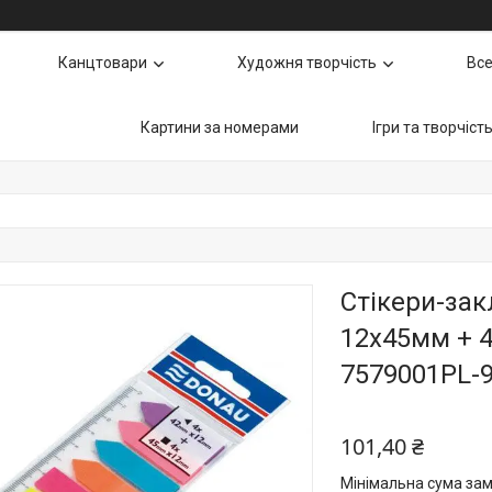
Канцтовари
Художня творчість
Все
Картини за номерами
Ігри та творчіст
Стікери-зак
12х45мм + 4
7579001PL-
101,40 ₴
Мінімальна сума зам