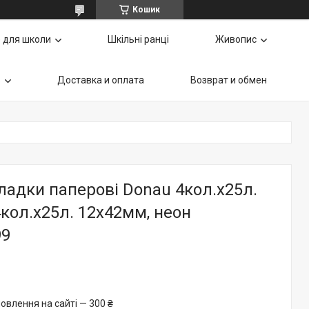
Кошик
 для школи
Шкільні ранці
Живопис
ь
Доставка и оплата
Возврат и обмен
ладки паперові Donau 4кол.х25л.
кол.х25л. 12х42мм, неон
99
овлення на сайті — 300 ₴