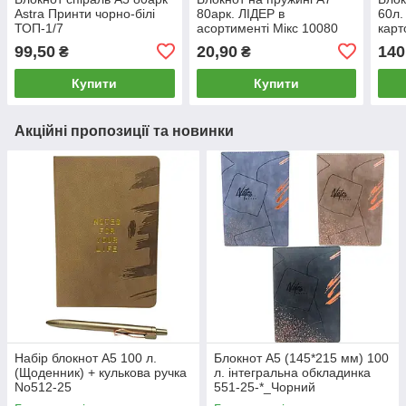
Astra Принти чорно-білі
80арк. ЛІДЕР в
60л.
ТОП-1/7
асортименті Мікс 10080
карт
1113
99,50
20,90
140
₴
₴
Купити
Купити
Акційні пропозиції та новинки
Набір блокнот А5 100 л.
Блокнот А5 (145*215 мм) 100
(Щоденник) + кулькова ручка
л. інтегральна обкладинка
No512-25
551-25-*_Чорний