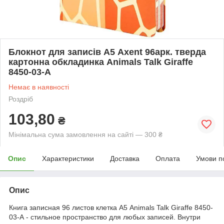
Блокнот для записів А5 Axent 96арк. тверда
картонна обкладинка Animals Talk Giraffe
8450-03-А
Немає в наявності
Роздріб
103,80
₴
Мінімальна сума замовлення на сайті — 300 ₴
Опис
Характеристики
Доставка
Оплата
Умови п
Опис
Книга записная 96 листов клетка А5 Animals Talk Giraffe 8450-
03-А - стильное пространство для любых записей. Внутри