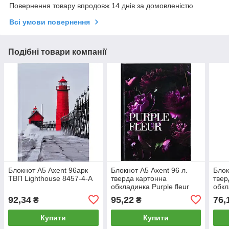
Повернення товару впродовж 14 днів за домовленістю
Всі умови повернення
Подібні товари компанії
Блокнот А5 Axent 96арк
Блокнот А5 Axent 96 л.
Блок
ТВП Lighthouse 8457-4-А
тверда картонна
твер
обкладинка Purple fleur
обкл
8459-2-А
7-А
92,34
95,22
76,
₴
₴
Купити
Купити