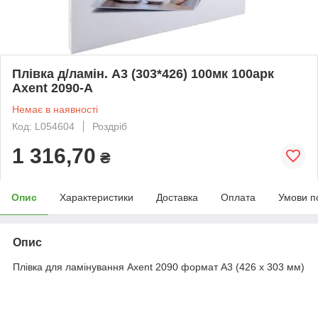
Плівка д/ламін. А3 (303*426) 100мк 100арк
Axent 2090-A
Немає в наявності
Код: L054604
Роздріб
1 316,70
₴
Опис
Характеристики
Доставка
Оплата
Умови п
Опис
Плівка для ламінування Axent 2090 формат A3 (426 x 303 мм)