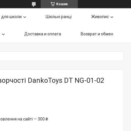
Кошик
 для школи
Шкільні ранці
Живопис
ь
Доставка и оплата
Возврат и обмен
ворчості DankoToys DT NG-01-02
овлення на сайті — 300 ₴