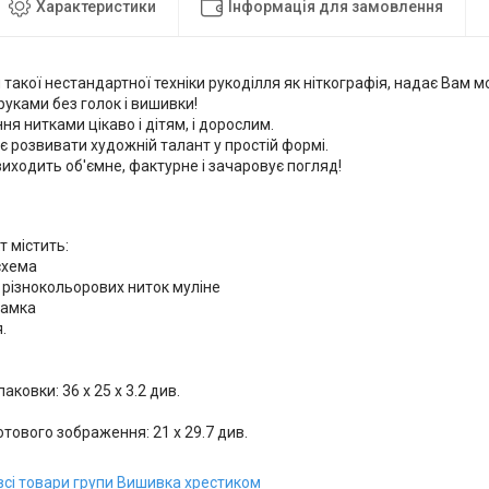
Характеристики
Інформація для замовлення
такої нестандартної техніки рукоділля як ніткографія, надає Вам м
руками без голок і вишивки!
я нитками цікаво і дітям, і дорослим.
 розвивати художній талант у простій формі.
иходить об'ємне, фактурне і зачаровує погляд!
 містить:
схема
 різнокольорових ниток муліне
рамка
.
аковки: 36 х 25 х 3.2 див.
отового зображення: 21 х 29.7 див.
всі товари групи Вишивка хрестиком