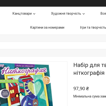
Канцтовари
Художня творчість
Все
Картини за номерами
Ігри та творчіст
Набір для т
ніткографія
97,90 ₴
Мінімальна сума зам