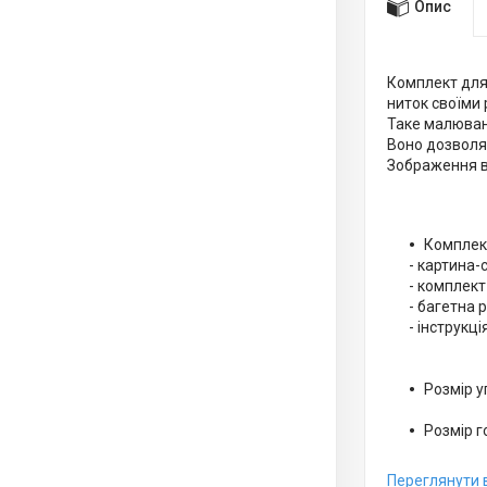
Опис
Комплект для 
ниток своїми 
Таке малюванн
Воно дозволяє
Зображення в
Комплект
- картина-
- комплект
- багетна 
- інструкція
Розмір уп
Розмір г
Переглянути 