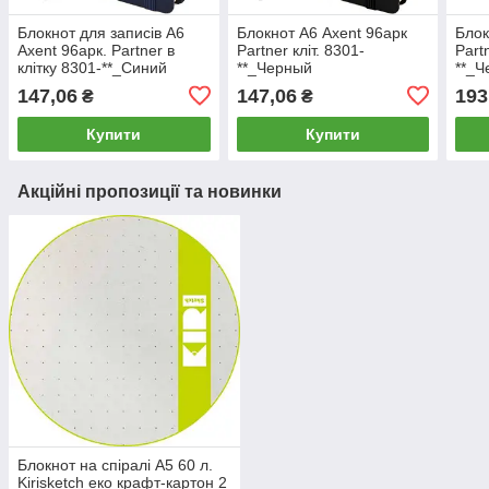
Блокнот для записів А6
Блокнот А6 Axent 96арк
Блок
Axent 96арк. Partner в
Partner кліт. 8301-
Part
клітку 8301-**_Синий
**_Черный
**_Ч
147,06
147,06
193
₴
₴
Купити
Купити
Акційні пропозиції та новинки
Блокнот на спіралі А5 60 л.
Kirisketch еко крафт-картон 2