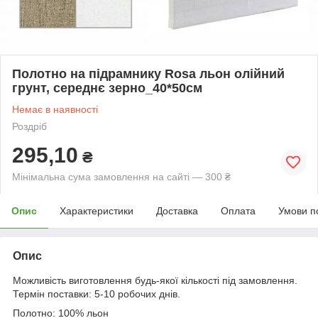
Полотно на підрамнику Rosa льон олійний
грунт, середнє зерно_40*50см
Немає в наявності
Роздріб
295,10
₴
Мінімальна сума замовлення на сайті — 300 ₴
Опис
Характеристики
Доставка
Оплата
Умови п
Опис
Можливість виготовлення будь-якої кількості під замовлення.
Термін поставки: 5-10 робочих днів.
Полотно: 100% льон