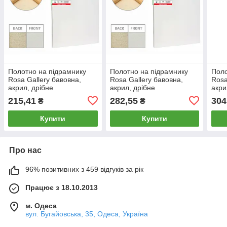
Полотно на підрамнику
Полотно на підрамнику
Поло
Rosa Gallery бавовна,
Rosa Gallery бавовна,
Rosa
акрил, дрібне
акрил, дрібне
акри
зерно_20*40см
зерно_35*40см
зер
215,41
282,55
304
₴
₴
Купити
Купити
Про нас
96% позитивних з 459 відгуків за рік
Працює з 18.10.2013
м. Одеса
вул. Бугайовська, 35, Одеса, Україна