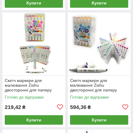
Купити
Купити
Скетч маркери для
Скетч маркери для
малювання Zishu
малювання Zishu
двосторонні для паперу
двосторонні для паперу
набір 18 шт Mouse ZS-218-18
набір 48 шт Mouse ZS-218-48
Готово до відправки
Готово до відправки
у пластиковому футлярі
у пластиковому футлярі
219,42
594,36
₴
₴
Купити
Купити