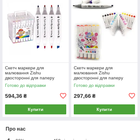
Скетч маркери для
Скетч маркери для
малювання Zishu
малювання Zishu
двосторонні для паперу
двосторонні для паперу
набір 48 шт Mouse ZS-222-48
набір 24 шт Mouse ZS-218-24
Готово до відправки
Готово до відправки
у пластиковому футлярі
у пластиковому футлярі
594,36
297,66
₴
₴
Купити
Купити
Про нас