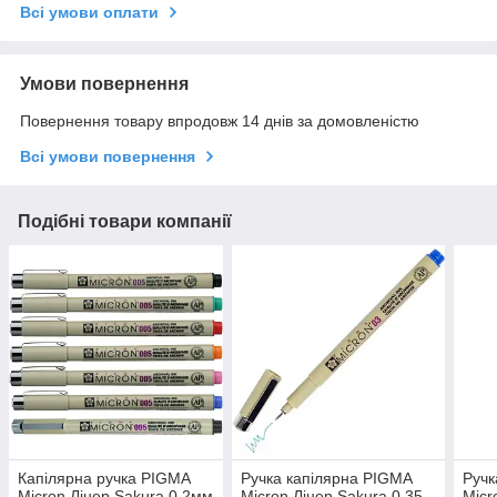
Всі умови оплати
Умови повернення
Повернення товару впродовж 14 днів за домовленістю
Всі умови повернення
Подібні товари компанії
Капілярна ручка PIGMA
Ручка капілярна PIGMA
Ручк
Micron Лінер Sakura 0,2мм
Micron Лінер Sakura 0,35
Micr