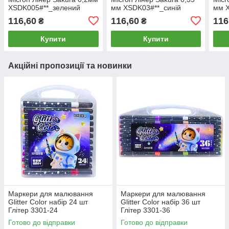
XSDK005#**_зелений
мм XSDK03#**_синій
мм 
116,60
116,60
116
₴
₴
Купити
Купити
Акційні пропозиції та новинки
Маркери для малювання
Маркери для малювання
Glitter Color набір 24 шт
Glitter Color набір 36 шт
Глітер 3301-24
Глітер 3301-36
Готово до відправки
Готово до відправки