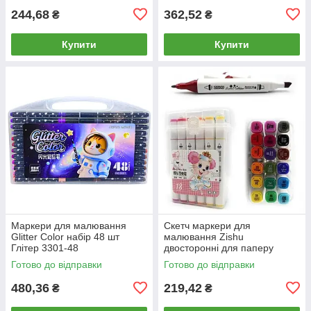
244,68
362,52
₴
₴
Купити
Купити
Маркери для малювання
Скетч маркери для
Glitter Color набір 48 шт
малювання Zishu
Глітер 3301-48
двосторонні для паперу
набір 18 шт Mouse ZS-222-18
Готово до відправки
Готово до відправки
у пластиковому футлярі
480,36
219,42
₴
₴