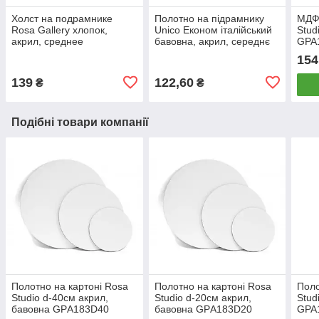
Холст на подрамнике
Полотно на підрамнику
МДФ 
Rosa Gallery хлопок,
Unico Економ італійський
Stud
акрил, среднее
бавовна, акрил, середнє
GPA1
зерно_30*40см
зерно (БН)_30*40см
154
139
122,60
₴
₴
Подібні товари компанії
Полотно на картоні Rosa
Полотно на картоні Rosa
Поло
Studio d-40см акрил,
Studio d-20см акрил,
Stud
бавовна GPА183D40
бавовна GPА183D20
GPA1