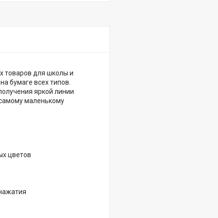
х товаров для школы и
а бумаге всех типов.
получения яркой линии
е самому маленькому
ных цветов
 нажатия