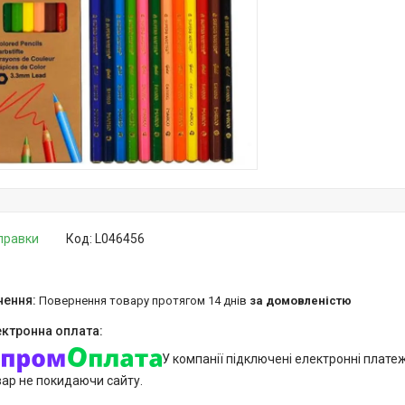
дправки
Код:
L046456
повернення товару протягом 14 днів
за домовленістю
У компанії підключені електронні плате
вар не покидаючи сайту.