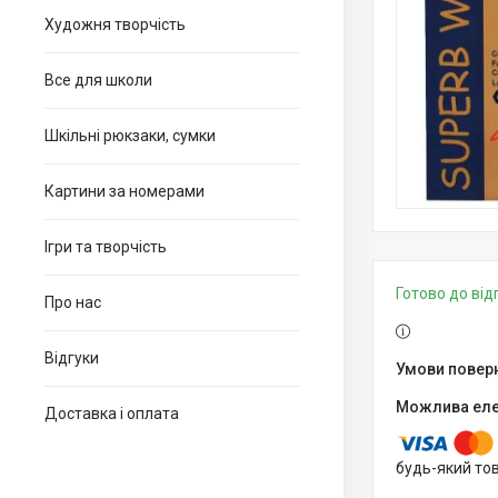
Художня творчість
Все для школи
Шкільні рюкзаки, сумки
Картини за номерами
Ігри та творчість
Готово до ві
Про нас
Відгуки
Доставка і оплата
будь-який то