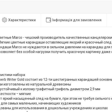
Характеристики
Інформація для замовлення
етные Marco - чешский производитель качественных канцелярски
Мягкие цветные карандаши оставляющие якорий и красочный след н
ндаши Marco не нуждаются в сильном давлении на карандаш для 
 позволяет без особой нагрузки получить красочную картинку даж
ристики набора:
perb Writer Gold состоит из 12-ти шестигранных карандашей основ
ши изготовлены из натуральной древесины
, устойчивый к излому графитный грифель диаметром 2,9 мм
жесткости – мягкие
т яркий насыщенный след на бумаге, при этом не требуя сильного
т для самых маленьких, начинающих художников
дованы для использования в дошкольных учреждениях и школах